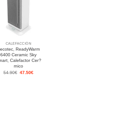
CALEFACCIÓN
ecotec, ReadyWarm
6400 Ceramic Sky
art, Calefactor Cer?
mico
El
El
54.90
€
47.50
€
precio
precio
original
actual
era:
es:
54.90€.
47.50€.