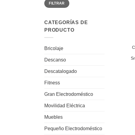
Precio
Precio
FILTRAR
mínimo
máximo
CATEGORÍAS DE
PRODUCTO
+
C
Bricolaje
Sm
Descanso
Descatalogado
Fitness
Gran Electrodoméstico
Movilidad Eléctrica
Muebles
Pequeño Electrodoméstico