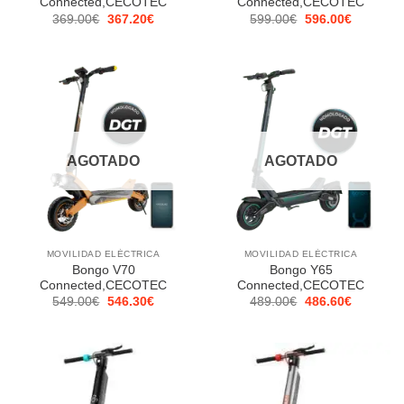
Connected,CECOTEC
Connected,CECOTEC
El
El
El
El
369.00
€
367.20
€
599.00
€
596.00
€
precio
precio
precio
precio
original
actual
original
actual
era:
es:
era:
es:
369.00€.
367.20€.
599.00€.
596.00€.
AGOTADO
AGOTADO
MOVILIDAD ELÉCTRICA
MOVILIDAD ELÉCTRICA
Bongo V70
Bongo Y65
Connected,CECOTEC
Connected,CECOTEC
El
El
El
El
549.00
€
546.30
€
489.00
€
486.60
€
precio
precio
precio
precio
original
actual
original
actual
era:
es:
era:
es:
549.00€.
546.30€.
489.00€.
486.60€.