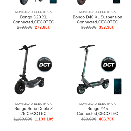
MOVILIDAD ELÉCTRICA
MOVILIDAD ELÉCTRICA
Bongo D20 XL
Bongo D40 XL Suspension
Connected,CECOTEC
Connected,CECOTEC
El
El
El
El
279.00
€
277.60
€
339.00
€
337.30
€
precio
precio
precio
precio
original
actual
original
actual
era:
es:
era:
es:
279.00€.
277.60€.
339.00€.
337.30€.
MOVILIDAD ELÉCTRICA
MOVILIDAD ELÉCTRICA
Bongo Serie Doble Z
Bongo Y45
75,CECOTEC
Connected,CECOTEC
El
El
El
El
1,199.00
€
1,193.10
€
469.00
€
466.70
€
precio
precio
precio
precio
original
actual
original
actual
era:
es:
era:
es: