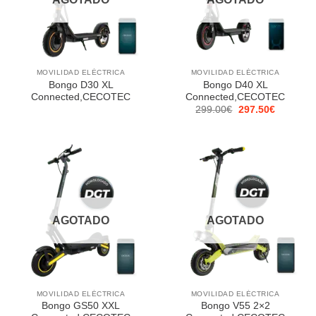
MOVILIDAD ELÉCTRICA
MOVILIDAD ELÉCTRICA
Bongo D30 XL
Bongo D40 XL
Connected,CECOTEC
Connected,CECOTEC
El
El
299.00
€
297.50
€
precio
precio
original
actual
era:
es:
299.00€.
297.50€.
AGOTADO
AGOTADO
MOVILIDAD ELÉCTRICA
MOVILIDAD ELÉCTRICA
Bongo GS50 XXL
Bongo V55 2×2