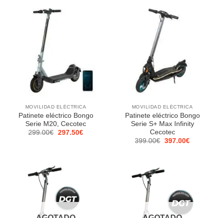
1,199.00€.
1,193.10€.
469.00€.
466.70€.
MOVILIDAD ELÉCTRICA
MOVILIDAD ELÉCTRICA
Patinete eléctrico Bongo
Patinete eléctrico Bongo
Serie M20, Cecotec
Serie S+ Max Infinity
Cecotec
El
El
299.00
€
297.50
€
precio
precio
El
El
399.00
€
397.00
€
original
actual
precio
precio
era:
es:
original
actual
299.00€.
297.50€.
era:
es:
399.00€.
397.00€.
AGOTADO
AGOTADO