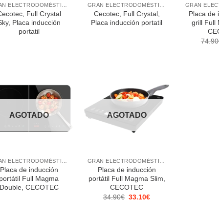
GRAN ELECTRODOMÉSTICO
GRAN ELECTRODOMÉSTICO
ecotec, Full Crystal
Cecotec, Full Crystal,
Placa de 
Sky, Placa inducción
Placa inducción portatil
grill Ful
portatil
CE
74.90
AGOTADO
AGOTADO
+
GRAN ELECTRODOMÉSTICO
GRAN ELECTRODOMÉSTICO
Placa de inducción
Placa de inducción
portátil Full Magma
portátil Full Magma Slim,
Double, CECOTEC
CECOTEC
El
El
34.90
€
33.10
€
precio
precio
original
actual
era:
es: