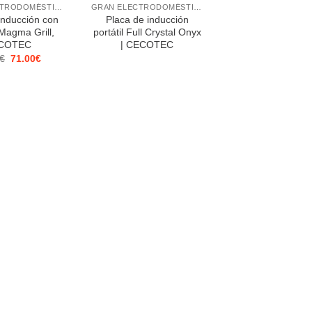
GRAN ELECTRODOMÉSTICO
GRAN ELECTRODOMÉSTICO
inducción con
Placa de inducción
l Magma Grill,
portátil Full Crystal Onyx
COTEC
| CECOTEC
El
El
€
71.00
€
precio
precio
original
actual
era:
es:
74.90€.
71.00€.