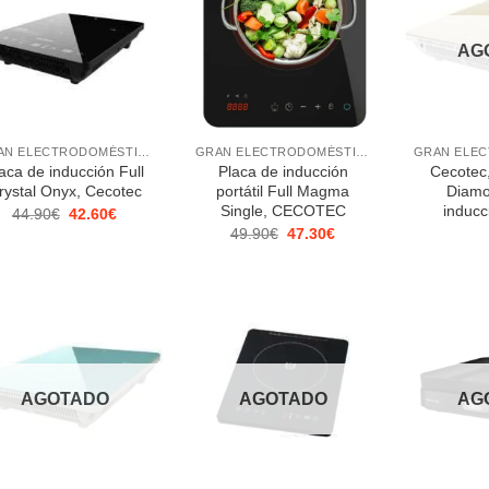
AG
+
+
GRAN ELECTRODOMÉSTICO
GRAN ELECTRODOMÉSTICO
aca de inducción Full
Placa de inducción
Cecotec,
rystal Onyx, Cecotec
portátil Full Magma
Diamo
Single, CECOTEC
inducci
El
El
44.90
€
42.60
€
precio
precio
El
El
49.90
€
47.30
€
original
actual
precio
precio
era:
es:
original
actual
44.90€.
42.60€.
era:
es:
49.90€.
47.30€.
AGOTADO
AGOTADO
AG
+
+