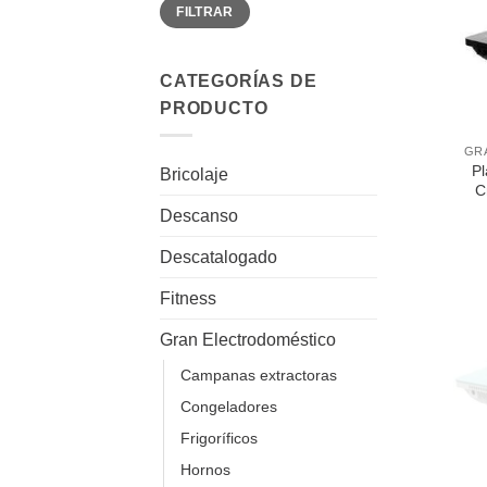
Precio
Precio
FILTRAR
mínimo
máximo
CATEGORÍAS DE
PRODUCTO
+
Pl
Bricolaje
C
Descanso
Descatalogado
Fitness
Gran Electrodoméstico
Campanas extractoras
Congeladores
Frigoríficos
+
Hornos