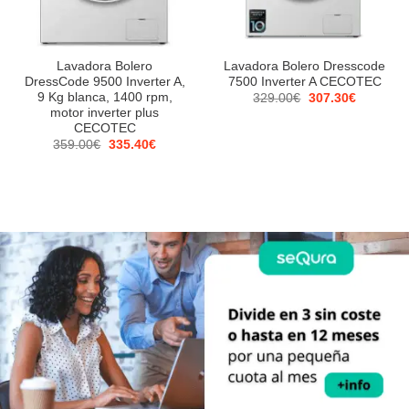
Lavadora Bolero
Lavadora Bolero Dresscode
DressCode 9500 Inverter A,
7500 Inverter A CECOTEC
9 Kg blanca, 1400 rpm,
El
El
329.00
€
307.30
€
precio
precio
motor inverter plus
original
actual
CECOTEC
era:
es:
El
El
359.00
€
335.40
€
329.00€.
307.30€.
precio
precio
original
actual
era:
es:
359.00€.
335.40€.