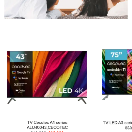
TV Cecotec A4 series
TV LED A3 se
ALU40043,CECOTEC
859