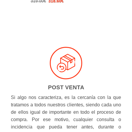
El
El
319.00
€
318.60
€
precio
precio
original
actual
era:
es:
319.00€.
318.60€.
POST VENTA
Si algo nos caracteriza, es la cercanía con la que
tratamos a todos nuestros clientes, siendo cada uno
de ellos igual de importante en todo el proceso de
compra. Por ese motivo, cualquier consulta o
incidencia que pueda tener antes, durante o