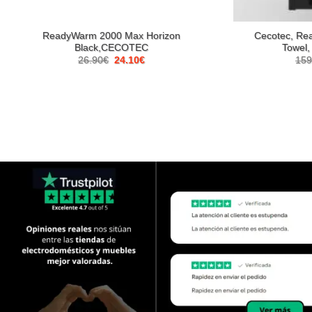
ReadyWarm 2000 Max Horizon
Cecotec, Re
Black,CECOTEC
Towel, 
El
El
26.90
€
24.10
€
159
precio
precio
original
actual
era:
es:
26.90€.
24.10€.