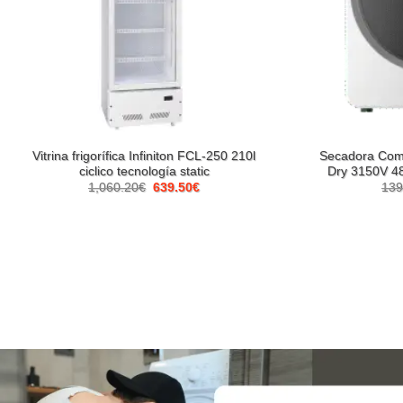
Vitrina frigorífica Infiniton FCL-250 210l
Secadora Com
ciclico tecnología static
Dry 3150V 
El
El
1,060.20
€
639.50
€
139
precio
precio
original
actual
era:
es:
1,060.20€.
639.50€.