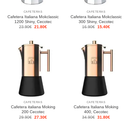
CAFETERAS
CAFETERAS
Cafetera Italiana Mokclassic
Cafetera Italiana Mokclassic
1200 Shiny, Cecotec
300 Shiny, Cecotec
El
El
El
El
23.90
€
21.80
€
16.90
€
15.40
€
precio
precio
precio
precio
original
actual
original
actual
era:
es:
era:
es:
23.90€.
21.80€.
16.90€.
15.40€.
CAFETERAS
CAFETERAS
Cafetera italiana Moking
Cafetera Italiana Moking
200 Cecotec
400, Cecotec
El
El
El
El
29.90
€
27.30
€
34.90
€
31.80
€
precio
precio
precio
precio
original
actual
original
actual
era:
es:
era:
es: