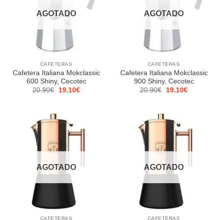
AGOTADO
AGOTADO
CAFETERAS
CAFETERAS
Cafetera Italiana Mokclassic
Cafetera Italiana Mokclassic
600 Shiny, Cecotec
900 Shiny, Cecotec
El
El
El
El
20.90
€
19.10
€
20.90
€
19.10
€
precio
precio
precio
precio
original
actual
original
actual
era:
es:
era:
es:
20.90€.
19.10€.
20.90€.
19.10€.
AGOTADO
AGOTADO
CAFETERAS
CAFETERAS