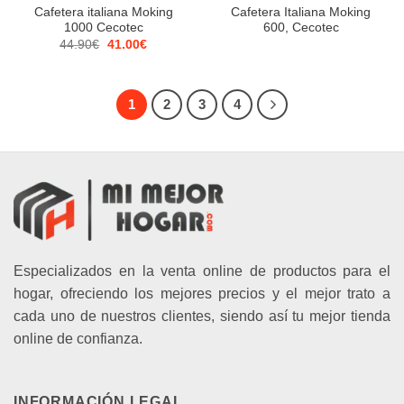
Cafetera italiana Moking
Cafetera Italiana Moking
1000 Cecotec
600, Cecotec
El
El
44.90
€
41.00
€
precio
precio
original
actual
era:
es:
44.90€.
41.00€.
1
2
3
4
Especializados en la venta online de productos para el
hogar, ofreciendo los mejores precios y el mejor trato a
cada uno de nuestros clientes, siendo así tu mejor tienda
online de confianza.
INFORMACIÓN LEGAL