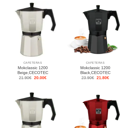
29.90€.
27.30€.
34.90€.
31.80€.
CAFETERAS
CAFETERAS
Mokclassic 1200
Mokclassic 1200
Beige,CECOTEC
Black,CECOTEC
El
El
El
El
21.90
€
20.00
€
23.90
€
21.80
€
precio
precio
precio
precio
original
actual
original
actual
era:
es:
era:
es:
21.90€.
20.00€.
23.90€.
21.80€.