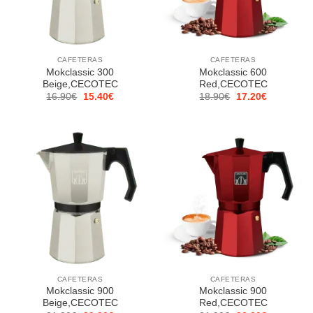
CAFETERAS
CAFETERAS
Mokclassic 300
Mokclassic 600
Beige,CECOTEC
Red,CECOTEC
El
El
El
El
16.90
€
15.40
€
18.90
€
17.20
€
precio
precio
precio
precio
original
actual
original
actual
era:
es:
era:
es:
16.90€.
15.40€.
18.90€.
17.20€.
CAFETERAS
CAFETERAS
Mokclassic 900
Mokclassic 900
Beige,CECOTEC
Red,CECOTEC