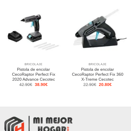
29.90€.
27.10€.
BRICOLAJE
BRICOLAJE
Pistola de encolar
Pistola de encolar
CecoRaptor Perfect Fix
CecoRaptor Perfect Fix 360
2020 Advance Cecotec
X-Treme Cecotec
El
El
El
El
42.90
€
38.90
€
22.90
€
20.80
€
precio
precio
precio
precio
original
actual
original
actual
era:
es:
era:
es:
42.90€.
38.90€.
22.90€.
20.80€.