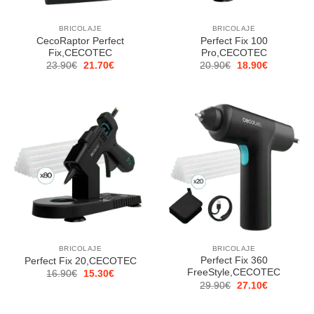
BRICOLAJE
BRICOLAJE
CecoRaptor Perfect
Perfect Fix 100
Fix,CECOTEC
Pro,CECOTEC
El
El
El
El
23.90
€
21.70
€
20.90
€
18.90
€
precio
precio
precio
precio
original
actual
original
actual
era:
es:
era:
es:
23.90€.
21.70€.
20.90€.
18.90€.
BRICOLAJE
BRICOLAJE
Perfect Fix 360
Perfect Fix 20,CECOTEC
FreeStyle,CECOTEC
El
El
16.90
€
15.30
€
precio
precio
El
El
29.90
€
27.10
€
original
actual
precio
precio
era:
es:
original
actual
16.90€.
15.30€.
era:
es: