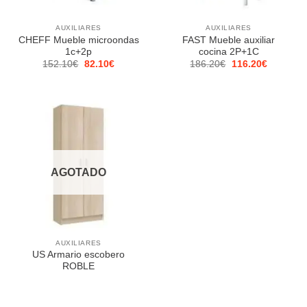
AUXILIARES
AUXILIARES
CHEFF Mueble microondas
FAST Mueble auxiliar
1c+2p
cocina 2P+1C
El
El
El
El
152.10
€
82.10
€
186.20
€
116.20
€
precio
precio
precio
precio
original
actual
original
actual
era:
es:
era:
es:
152.10€.
82.10€.
186.20€.
116.20€.
AGOTADO
AUXILIARES
US Armario escobero
ROBLE