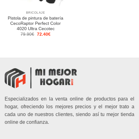
BRICOLAJE
Pistola de pintura de batería
CecoRaptor Perfect Color
4020 Ultra Cecotec
El
El
79.90
€
72.40
€
precio
precio
original
actual
era:
es:
79.90€.
72.40€.
Especializados en la venta online de productos para el
hogar, ofreciendo los mejores precios y el mejor trato a
cada uno de nuestros clientes, siendo así tu mejor tienda
online de confianza.