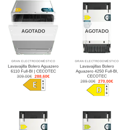
AGOTADO
AGOTADO
GRAN ELECTRODOMÉSTICO
GRAN ELECTRODOMÉSTICO
Lavavajilla Bolero Aguazero
Lavavajillas Bolero
6110 Full-BI | CECOTEC
Aguazero 4250 Full-BI,
CECOTEC
El
El
309.00
€
288.60
€
precio
precio
El
El
289.00
€
270.00
€
original
actual
precio
precio
era:
es:
original
actual
309.00€.
288.60€.
era:
es:
289.00€.
270.00€.