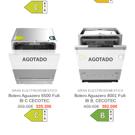
precio
precio
299.00€.
279.20€.
original
actual
era:
es:
399.00€.
372.60€.
AGOTADO
AGOTADO
GRAN ELECTRODOMÉSTICO
GRAN ELECTRODOMÉSTICO
Bolero Aguazero 6500 Full-
Bolero Aguazero 8001 Full-
BI C CECOTEC
BI B, CECOTEC
El
El
El
El
359.00
€
335.30
€
409.00
€
382.00
€
precio
precio
precio
precio
original
actual
original
actual
era:
es:
era:
es:
359.00€.
335.30€.
409.00€.
382.00€.