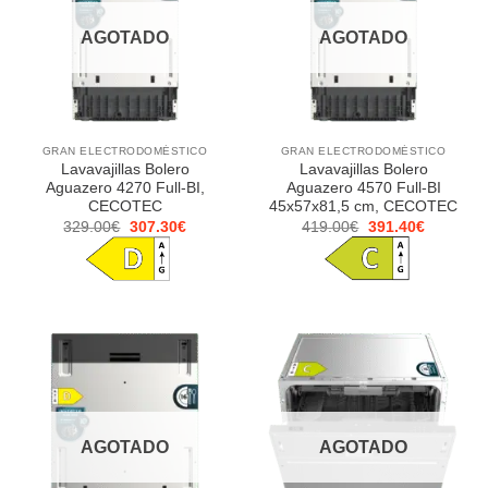
AGOTADO
AGOTADO
GRAN ELECTRODOMÉSTICO
GRAN ELECTRODOMÉSTICO
Lavavajillas Bolero
Lavavajillas Bolero
Aguazero 4270 Full-BI,
Aguazero 4570 Full-BI
CECOTEC
45x57x81,5 cm, CECOTEC
El
El
El
El
329.00
€
307.30
€
419.00
€
391.40
€
precio
precio
precio
precio
original
actual
original
actual
era:
es:
era:
es:
329.00€.
307.30€.
419.00€.
391.40€.
AGOTADO
AGOTADO