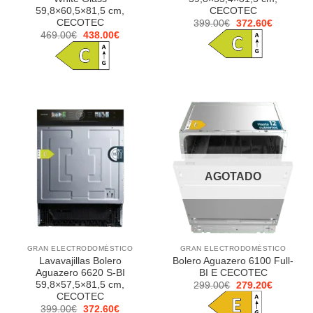
59,8×60,5×81,5 cm,
CECOTEC
CECOTEC
El
El
399.00
€
372.60
€
precio
precio
El
El
469.00
€
438.00
€
original
actual
precio
precio
era:
es:
original
actual
399.00€.
372.60€.
era:
es:
469.00€.
438.00€.
AGOTADO
GRAN ELECTRODOMÉSTICO
GRAN ELECTRODOMÉSTICO
Lavavajillas Bolero
Bolero Aguazero 6100 Full-
Aguazero 6620 S-BI
BI E CECOTEC
59,8×57,5×81,5 cm,
El
El
299.00
€
279.20
€
precio
precio
CECOTEC
original
actual
El
El
399.00
€
372.60
€
era:
es: