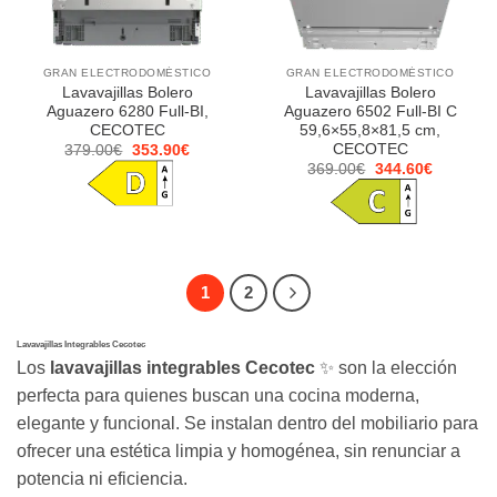
GRAN ELECTRODOMÉSTICO
GRAN ELECTRODOMÉSTICO
Lavavajillas Bolero
Lavavajillas Bolero
Aguazero 6280 Full-BI,
Aguazero 6502 Full-BI C
CECOTEC
59,6×55,8×81,5 cm,
CECOTEC
El
El
379.00
€
353.90
€
precio
precio
El
El
369.00
€
344.60
€
original
actual
precio
precio
era:
es:
original
actual
379.00€.
353.90€.
era:
es:
369.00€.
344.60€.
1
2
Lavavajillas Integrables Cecotec
Los
lavavajillas integrables Cecotec
✨ son la elección
perfecta para quienes buscan una cocina moderna,
elegante y funcional. Se instalan dentro del mobiliario para
ofrecer una estética limpia y homogénea, sin renunciar a
potencia ni eficiencia.