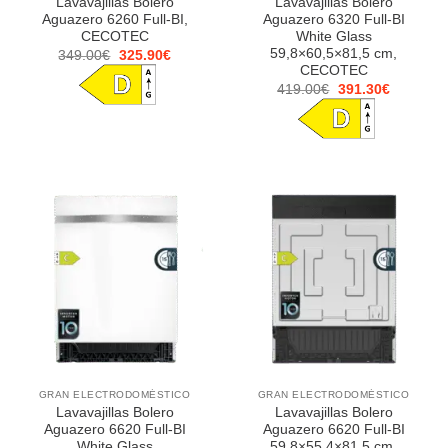
Lavavajillas Bolero
Lavavajillas Bolero
Aguazero 6260 Full-BI,
Aguazero 6320 Full-BI
CECOTEC
White Glass
59,8×60,5×81,5 cm,
El
El
349.00
€
325.90
€
precio
precio
CECOTEC
original
actual
El
El
419.00
€
391.30
€
era:
es:
precio
precio
349.00€.
325.90€.
original
actual
era:
es:
419.00€.
391.30€.
GRAN ELECTRODOMÉSTICO
GRAN ELECTRODOMÉSTICO
Lavavajillas Bolero
Lavavajillas Bolero
Aguazero 6620 Full-BI
Aguazero 6620 Full-BI
White Glass
59,8×55,4×81,5 cm,