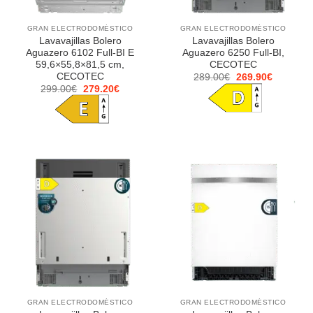
GRAN ELECTRODOMÉSTICO
GRAN ELECTRODOMÉSTICO
Lavavajillas Bolero
Lavavajillas Bolero
Aguazero 6102 Full-BI E
Aguazero 6250 Full-BI,
59,6×55,8×81,5 cm,
CECOTEC
CECOTEC
El
El
289.00
€
269.90
€
precio
precio
El
El
299.00
€
279.20
€
original
actual
precio
precio
era:
es:
original
actual
289.00€.
269.90€.
era:
es:
299.00€.
279.20€.
GRAN ELECTRODOMÉSTICO
GRAN ELECTRODOMÉSTICO