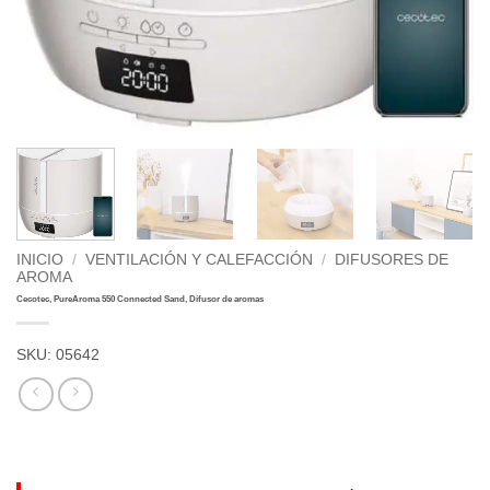
INICIO
/
VENTILACIÓN Y CALEFACCIÓN
/
DIFUSORES DE
AROMA
Cecotec, PureAroma 550 Connected Sand, Difusor de aromas
SKU:
05642