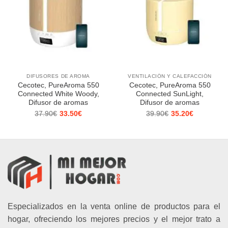
DIFUSORES DE AROMA
VENTILACIÓN Y CALEFACCIÓN
Cecotec, PureAroma 550
Cecotec, PureAroma 550
Connected White Woody,
Connected SunLight,
Difusor de aromas
Difusor de aromas
37.90
€
33.50
€
39.90
€
35.20
€
El
El
El
El
precio
precio
precio
precio
original
actual
original
actual
era:
es:
era:
es:
37.90€.
33.50€.
39.90€.
35.20€.
Especializados en la venta online de productos para el
hogar, ofreciendo los mejores precios y el mejor trato a