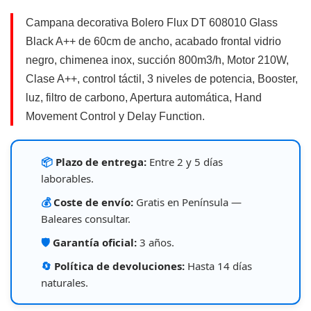
precio
precio
original
actual
Campana decorativa Bolero Flux DT 608010 Glass
era:
es:
Black A++ de 60cm de ancho, acabado frontal vidrio
259.00€.
237.30€.
negro, chimenea inox, succión 800m3/h, Motor 210W,
Clase A++, control táctil, 3 niveles de potencia, Booster,
luz, filtro de carbono, Apertura automática, Hand
Movement Control y Delay Function.
📦
Plazo de entrega:
Entre 2 y 5 días
laborables.
💰
Coste de envío:
Gratis en Península —
Baleares consultar.
🛡️
Garantía oficial:
3 años.
🔄
Política de devoluciones:
Hasta 14 días
naturales.