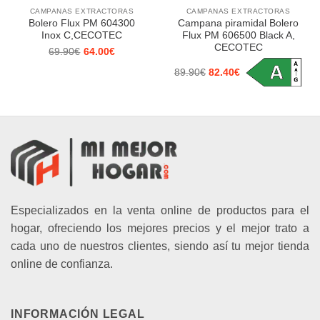
CAMPANAS EXTRACTORAS
CAMPANAS EXTRACTORAS
Bolero Flux PM 604300
Campana piramidal Bolero
Inox C,CECOTEC
Flux PM 606500 Black A,
CECOTEC
69.90
€
64.00
€
El
El
precio
precio
89.90
€
82.40
€
original
actual
El
El
era:
es:
precio
precio
69.90€.
64.00€.
original
actual
era:
es:
89.90€.
82.40€.
Especializados en la venta online de productos para el
hogar, ofreciendo los mejores precios y el mejor trato a
cada uno de nuestros clientes, siendo así tu mejor tienda
online de confianza.
INFORMACIÓN LEGAL