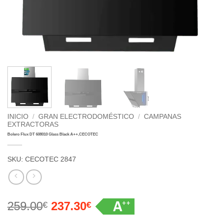
INICIO
/
GRAN ELECTRODOMÉSTICO
/
CAMPANAS
EXTRACTORAS
Bolero Flux DT 608010 Glass Black A++,CECOTEC
SKU:
CECOTEC 2847
259.00
237.30
€
€
El
El