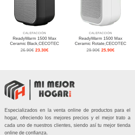
CALEFACCIÓN
CALEFACCIÓN
ReadyWarm 1500 Max
ReadyWarm 1500 Max
Ceramic Black,CECOTEC
Ceramic Rotate,CECOTEC
26.90
€
23.30
€
29.90
€
25.90
€
El
El
El
El
precio
precio
precio
precio
original
actual
original
actual
era:
es:
era:
es:
26.90€.
23.30€.
29.90€.
25.90€.
Especializados en la venta online de productos para el
hogar, ofreciendo los mejores precios y el mejor trato a
cada uno de nuestros clientes, siendo así tu mejor tienda
online de confianza.